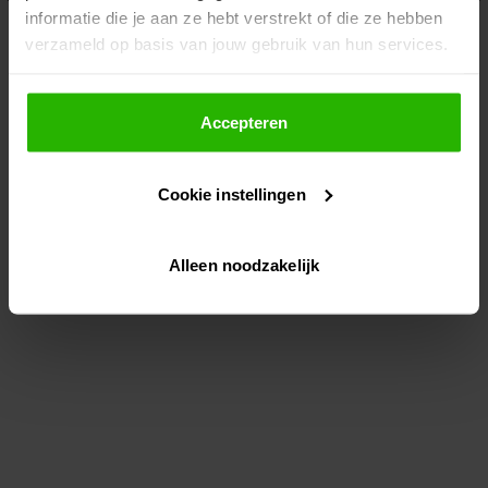
informatie die je aan ze hebt verstrekt of die ze hebben
information)
.
verzameld op basis van jouw gebruik van hun services.
Als je op "Accepteer" klikt, dan geef je Voordeeluitjes.nl
toestemming om cookies voor social media en
Accepteren
gepersonaliseerde advertenties te plaatsen.
Cookie instellingen
Lees hier meer over in ons
privacybeleid
en
cookiebeleid
.
Alleen noodzakelijk
Via "Cookie instellingen" kun je ook zelf instellen welke
cookies worden geplaatst. Je kunt je keuze altijd wijzigen
of intrekken op ons
cookiebeleid
.