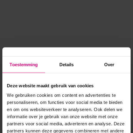
Toestemming
Details
Over
Deze website maakt gebruik van cookies
We gebruiken cookies om content en advertenties te
personaliseren, om functies voor social media te bieden
en om ons websiteverkeer te analyseren. Ook delen we
informatie over je gebruik van onze website met onze
Application error: a client-side exception has occurred
while
partners voor social media, adverteren en analyse. Deze
partners kunnen deze gegevens combineren met andere
loading
www.voordeeluitjes.nl
(see the browser console for more