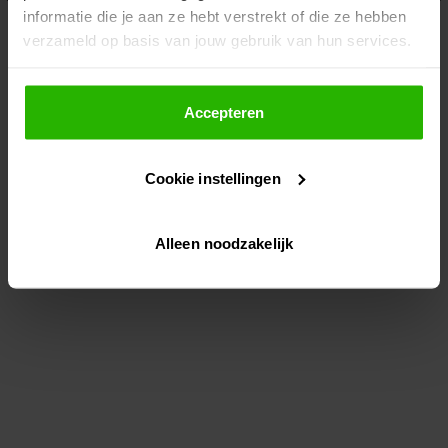
informatie die je aan ze hebt verstrekt of die ze hebben
information)
.
verzameld op basis van jouw gebruik van hun services.
Als je op "Accepteer" klikt, dan geef je Voordeeluitjes.nl
toestemming om cookies voor social media en
Accepteren
gepersonaliseerde advertenties te plaatsen.
Cookie instellingen
Lees hier meer over in ons
privacybeleid
en
cookiebeleid
.
Alleen noodzakelijk
Via "Cookie instellingen" kun je ook zelf instellen welke
cookies worden geplaatst. Je kunt je keuze altijd wijzigen
of intrekken op ons
cookiebeleid
.