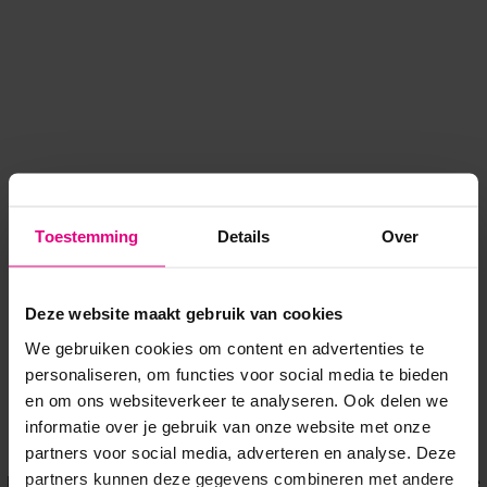
Toestemming
Details
Over
Deze website maakt gebruik van cookies
We gebruiken cookies om content en advertenties te
personaliseren, om functies voor social media te bieden
en om ons websiteverkeer te analyseren. Ook delen we
informatie over je gebruik van onze website met onze
Application error: a client-side exception has occurred
while
partners voor social media, adverteren en analyse. Deze
partners kunnen deze gegevens combineren met andere
loading
www.voordeeluitjes.nl
(see the browser console for more