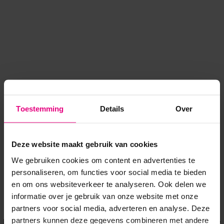
Toestemming
Details
Over
Deze website maakt gebruik van cookies
We gebruiken cookies om content en advertenties te
personaliseren, om functies voor social media te bieden
en om ons websiteverkeer te analyseren. Ook delen we
informatie over je gebruik van onze website met onze
Application error: a client-side exception has occurred
while
partners voor social media, adverteren en analyse. Deze
partners kunnen deze gegevens combineren met andere
loading
www.voordeeluitjes.nl
(see the browser console for more