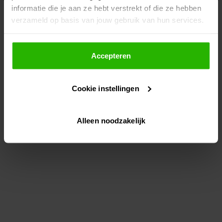
informatie die je aan ze hebt verstrekt of die ze hebben
information)
.
verzameld op basis van jouw gebruik van hun services.
Als je op "Accepteer" klikt, dan geef je Voordeeluitjes.nl
toestemming om cookies voor social media en
Accepteren
gepersonaliseerde advertenties te plaatsen.
Cookie instellingen
Lees hier meer over in ons
privacybeleid
en
cookiebeleid
.
Alleen noodzakelijk
Via "Cookie instellingen" kun je ook zelf instellen welke
cookies worden geplaatst. Je kunt je keuze altijd wijzigen
of intrekken op ons
cookiebeleid
.