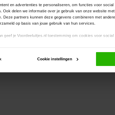
ent en advertenties te personaliseren, om functies voor social
. Ook delen we informatie over je gebruik van onze website met
eption has occurred
while loading
www.voordeeluitjes.nl
(see the br
e. Deze partners kunnen deze gegevens combineren met andere i
erzameld op basis van jouw gebruik van hun services.
 dan geef je Voordeeluitjes.nl toestemming om cookies voor socia
rivacybeleid
en
cookiebeleid
.
k
Cookie instellingen
je ook zelf instellen welke cookies worden geplaatst. Je kunt je k
id
.