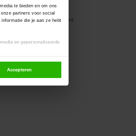
 media te bieden en om ons
 onze partners voor social
owser console for more information)
.
nformatie die je aan ze hebt
l media en gepersonaliseerde
Accepteren
euze altijd wijzigen of