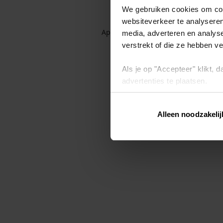
We gebruiken cookies om cont
websiteverkeer te analyseren
Application error: a client-side exc
media, adverteren en analys
verstrekt of die ze hebben v
Als je op "Accepteer" klikt,
advertenties te plaatsen.
Lees hier meer over in ons
p
Alleen noodzakelij
Via "Cookie instellingen" kun 
intrekken op ons
cookiebele