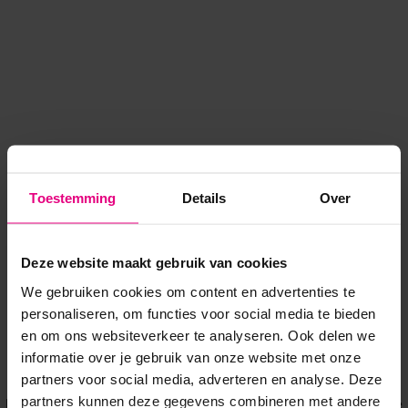
Toestemming
Details
Over
Deze website maakt gebruik van cookies
We gebruiken cookies om content en advertenties te
personaliseren, om functies voor social media te bieden
en om ons websiteverkeer te analyseren. Ook delen we
informatie over je gebruik van onze website met onze
Application error: a client-side exception has occurred
while
partners voor social media, adverteren en analyse. Deze
partners kunnen deze gegevens combineren met andere
loading
www.voordeeluitjes.nl
(see the browser console for more