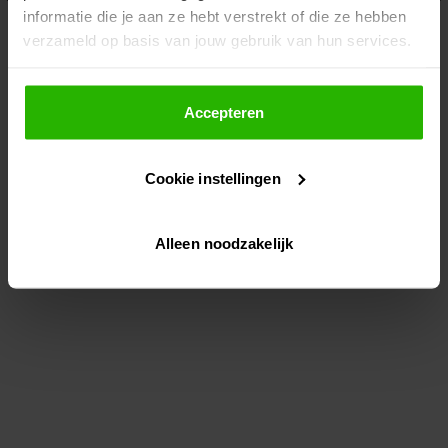
informatie die je aan ze hebt verstrekt of die ze hebben
information)
.
verzameld op basis van jouw gebruik van hun services.
Als je op "Accepteer" klikt, dan geef je Voordeeluitjes.nl
toestemming om cookies voor social media en
Accepteren
gepersonaliseerde advertenties te plaatsen.
Cookie instellingen
Lees hier meer over in ons
privacybeleid
en
cookiebeleid
.
Alleen noodzakelijk
Via "Cookie instellingen" kun je ook zelf instellen welke
cookies worden geplaatst. Je kunt je keuze altijd wijzigen
of intrekken op ons
cookiebeleid
.