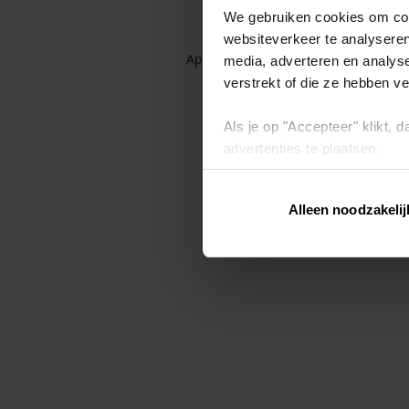
We gebruiken cookies om cont
websiteverkeer te analyseren
Application error: a client-side exc
media, adverteren en analys
verstrekt of die ze hebben v
Als je op "Accepteer" klikt,
advertenties te plaatsen.
Lees hier meer over in ons
p
Alleen noodzakelij
Via "Cookie instellingen" kun 
intrekken op ons
cookiebele