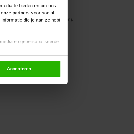
 media te bieden en om ons
 onze partners voor social
owser console for more information)
.
nformatie die je aan ze hebt
l media en gepersonaliseerde
Accepteren
euze altijd wijzigen of