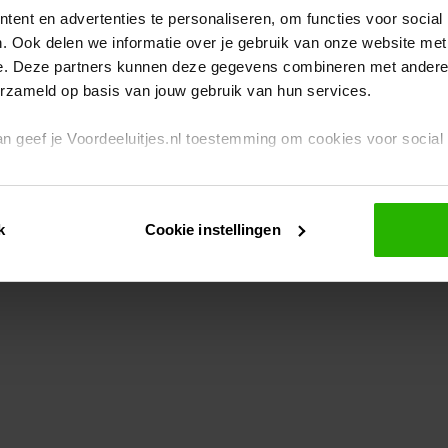
ent en advertenties te personaliseren, om functies voor social
. Ook delen we informatie over je gebruik van onze website met
eption has occurred
while loading
www.voordeeluitjes.nl
(see the br
e. Deze partners kunnen deze gegevens combineren met andere i
erzameld op basis van jouw gebruik van hun services.
 dan geef je Voordeeluitjes.nl toestemming om cookies voor socia
rivacybeleid
en
cookiebeleid
.
k
Cookie instellingen
je ook zelf instellen welke cookies worden geplaatst. Je kunt je k
id
.