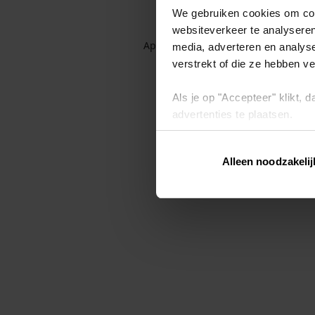
We gebruiken cookies om cont
websiteverkeer te analyseren
Application error: a client-side exc
media, adverteren en analys
verstrekt of die ze hebben v
Als je op "Accepteer" klikt,
advertenties te plaatsen.
Lees hier meer over in ons
p
Alleen noodzakelij
Via "Cookie instellingen" kun 
intrekken op ons
cookiebele