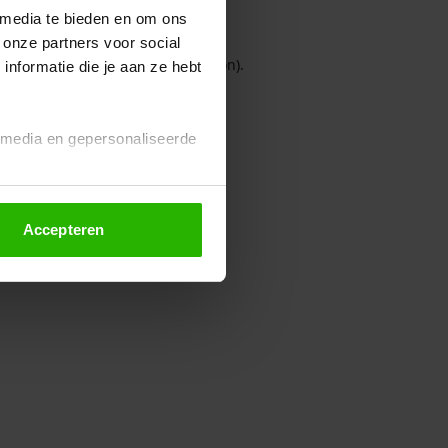
 media te bieden en om ons
 onze partners voor social
owser console for more information)
.
nformatie die je aan ze hebt
l media en gepersonaliseerde
Accepteren
euze altijd wijzigen of