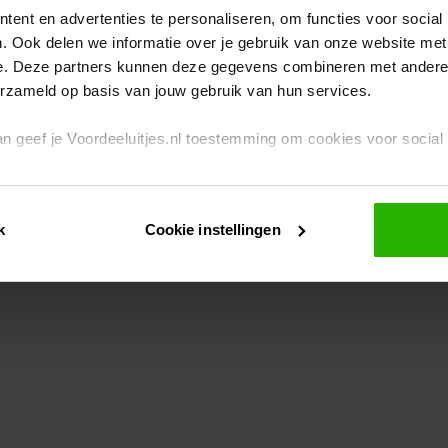
ent en advertenties te personaliseren, om functies voor social
. Ook delen we informatie over je gebruik van onze website met
eption has occurred
while loading
www.voordeeluitjes.nl
(see the br
e. Deze partners kunnen deze gegevens combineren met andere i
erzameld op basis van jouw gebruik van hun services.
 dan geef je Voordeeluitjes.nl toestemming om cookies voor socia
rivacybeleid
en
cookiebeleid
.
k
Cookie instellingen
je ook zelf instellen welke cookies worden geplaatst. Je kunt je k
id
.