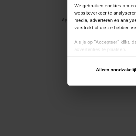
We gebruiken cookies om cont
websiteverkeer te analyseren
Application error: a client-side exc
media, adverteren en analys
verstrekt of die ze hebben v
Als je op "Accepteer" klikt,
advertenties te plaatsen.
Lees hier meer over in ons
p
Alleen noodzakelij
Via "Cookie instellingen" kun 
intrekken op ons
cookiebele