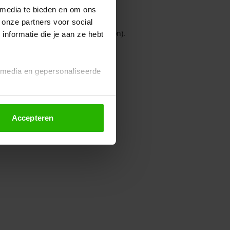
 media te bieden en om ons
 onze partners voor social
owser console for more information)
.
nformatie die je aan ze hebt
l media en gepersonaliseerde
Accepteren
euze altijd wijzigen of