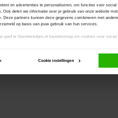
ent en advertenties te personaliseren, om functies voor social
. Ook delen we informatie over je gebruik van onze website met
eption has occurred
while loading
www.voordeeluitjes.nl
(see the br
e. Deze partners kunnen deze gegevens combineren met andere i
erzameld op basis van jouw gebruik van hun services.
 dan geef je Voordeeluitjes.nl toestemming om cookies voor socia
rivacybeleid
en
cookiebeleid
.
k
Cookie instellingen
je ook zelf instellen welke cookies worden geplaatst. Je kunt je k
id
.