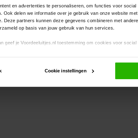
ent en advertenties te personaliseren, om functies voor social
. Ook delen we informatie over je gebruik van onze website met
eption has occurred
while loading
www.voordeeluitjes.nl
(see the br
e. Deze partners kunnen deze gegevens combineren met andere i
erzameld op basis van jouw gebruik van hun services.
 dan geef je Voordeeluitjes.nl toestemming om cookies voor socia
rivacybeleid
en
cookiebeleid
.
k
Cookie instellingen
je ook zelf instellen welke cookies worden geplaatst. Je kunt je k
id
.