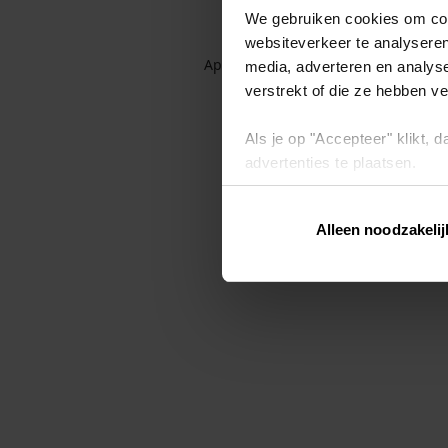
We gebruiken cookies om cont
websiteverkeer te analyseren
Application error: a client-side exc
media, adverteren en analys
verstrekt of die ze hebben v
Als je op "Accepteer" klikt,
advertenties te plaatsen.
Lees hier meer over in ons
p
Alleen noodzakelij
Via "Cookie instellingen" kun 
intrekken op ons
cookiebele