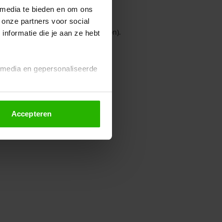
 media te bieden en om ons
 onze partners voor social
owser console for more information)
.
nformatie die je aan ze hebt
l media en gepersonaliseerde
Accepteren
euze altijd wijzigen of