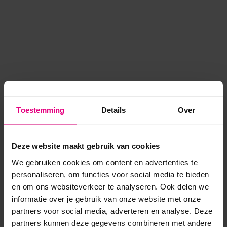
Toestemming
Details
Over
Deze website maakt gebruik van cookies
We gebruiken cookies om content en advertenties te
personaliseren, om functies voor social media te bieden
en om ons websiteverkeer te analyseren. Ook delen we
informatie over je gebruik van onze website met onze
Application error: a client-side exception has occurred
while
partners voor social media, adverteren en analyse. Deze
partners kunnen deze gegevens combineren met andere
loading
www.voordeeluitjes.nl
(see the browser console for more