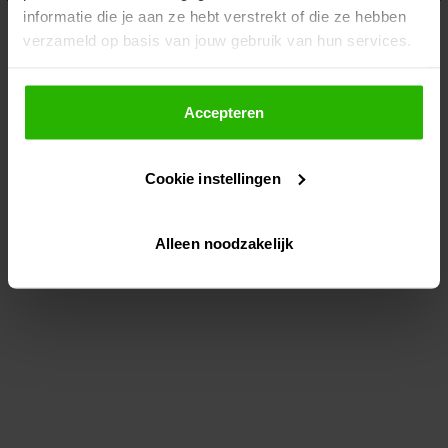
informatie die je aan ze hebt verstrekt of die ze hebben
information)
.
verzameld op basis van jouw gebruik van hun services.
Als je op "Accepteer" klikt, dan geef je Voordeeluitjes.nl
toestemming om cookies voor social media en
Accepteren
gepersonaliseerde advertenties te plaatsen.
Cookie instellingen
Lees hier meer over in ons
privacybeleid
en
cookiebeleid
.
Alleen noodzakelijk
Via "Cookie instellingen" kun je ook zelf instellen welke
cookies worden geplaatst. Je kunt je keuze altijd wijzigen
of intrekken op ons
cookiebeleid
.