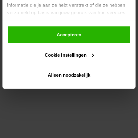
informatie die je aan ze hebt verstrekt of die ze hebben
information)
.
verzameld op basis van jouw gebruik van hun services.
Als je op "Accepteer" klikt, dan geef je Voordeeluitjes.nl
toestemming om cookies voor social media en
Accepteren
gepersonaliseerde advertenties te plaatsen.
Cookie instellingen
Lees hier meer over in ons
privacybeleid
en
cookiebeleid
.
Alleen noodzakelijk
Via "Cookie instellingen" kun je ook zelf instellen welke
cookies worden geplaatst. Je kunt je keuze altijd wijzigen
of intrekken op ons
cookiebeleid
.