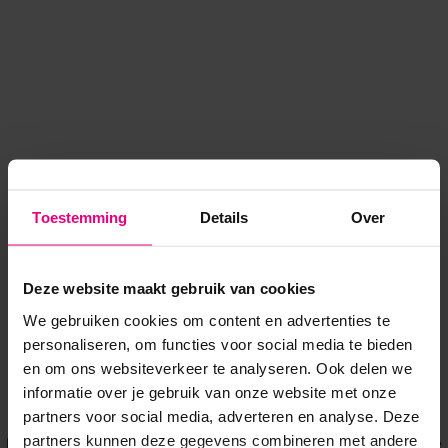
Toestemming
Details
Over
Deze website maakt gebruik van cookies
We gebruiken cookies om content en advertenties te
personaliseren, om functies voor social media te bieden
en om ons websiteverkeer te analyseren. Ook delen we
informatie over je gebruik van onze website met onze
Application error: a client-side exception has occurred
while
partners voor social media, adverteren en analyse. Deze
partners kunnen deze gegevens combineren met andere
loading
www.voordeeluitjes.nl
(see the browser console for more