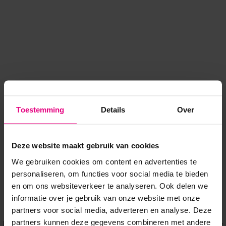
Toestemming
Details
Over
Deze website maakt gebruik van cookies
We gebruiken cookies om content en advertenties te
personaliseren, om functies voor social media te bieden
en om ons websiteverkeer te analyseren. Ook delen we
informatie over je gebruik van onze website met onze
Application error: a client-side exception has occurred
while
partners voor social media, adverteren en analyse. Deze
partners kunnen deze gegevens combineren met andere
loading
www.voordeeluitjes.nl
(see the browser console for more