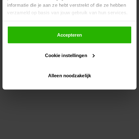
informatie die je aan ze hebt verstrekt of die ze hebben
information)
.
verzameld op basis van jouw gebruik van hun services.
Als je op "Accepteer" klikt, dan geef je Voordeeluitjes.nl
toestemming om cookies voor social media en
Accepteren
gepersonaliseerde advertenties te plaatsen.
Cookie instellingen
Lees hier meer over in ons
privacybeleid
en
cookiebeleid
.
Alleen noodzakelijk
Via "Cookie instellingen" kun je ook zelf instellen welke
cookies worden geplaatst. Je kunt je keuze altijd wijzigen
of intrekken op ons
cookiebeleid
.