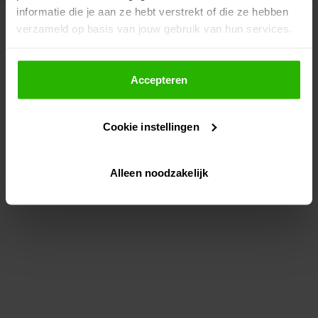
informatie die je aan ze hebt verstrekt of die ze hebben
information)
.
verzameld op basis van jouw gebruik van hun services.
Als je op "Accepteer" klikt, dan geef je Voordeeluitjes.nl
toestemming om cookies voor social media en
Accepteren
gepersonaliseerde advertenties te plaatsen.
Cookie instellingen
Lees hier meer over in ons
privacybeleid
en
cookiebeleid
.
Alleen noodzakelijk
Via "Cookie instellingen" kun je ook zelf instellen welke
cookies worden geplaatst. Je kunt je keuze altijd wijzigen
of intrekken op ons
cookiebeleid
.