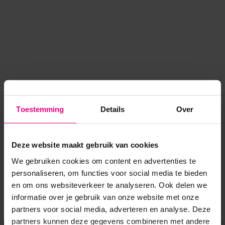
Toestemming
Details
Over
Deze website maakt gebruik van cookies
We gebruiken cookies om content en advertenties te
personaliseren, om functies voor social media te bieden
en om ons websiteverkeer te analyseren. Ook delen we
informatie over je gebruik van onze website met onze
Application error: a client-side exception has occurred
while
partners voor social media, adverteren en analyse. Deze
partners kunnen deze gegevens combineren met andere
loading
www.voordeeluitjes.nl
(see the browser console for more