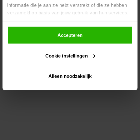
informatie die je aan ze hebt verstrekt of die ze hebben
information)
.
verzameld op basis van jouw gebruik van hun services.
Als je op "Accepteer" klikt, dan geef je Voordeeluitjes.nl
toestemming om cookies voor social media en
Accepteren
gepersonaliseerde advertenties te plaatsen.
Cookie instellingen
Lees hier meer over in ons
privacybeleid
en
cookiebeleid
.
Alleen noodzakelijk
Via "Cookie instellingen" kun je ook zelf instellen welke
cookies worden geplaatst. Je kunt je keuze altijd wijzigen
of intrekken op ons
cookiebeleid
.