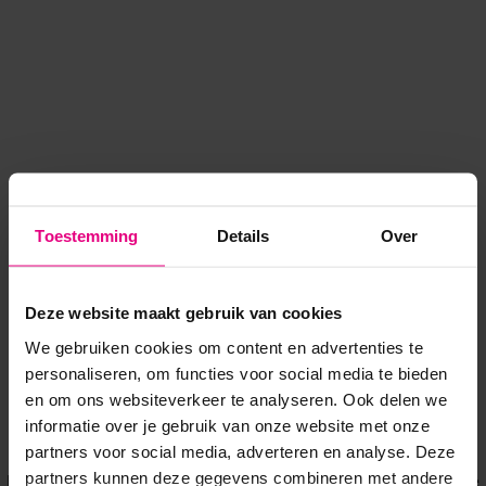
Toestemming
Details
Over
Deze website maakt gebruik van cookies
We gebruiken cookies om content en advertenties te
personaliseren, om functies voor social media te bieden
en om ons websiteverkeer te analyseren. Ook delen we
informatie over je gebruik van onze website met onze
Application error: a client-side exception has occurred
while
partners voor social media, adverteren en analyse. Deze
partners kunnen deze gegevens combineren met andere
loading
www.voordeeluitjes.nl
(see the browser console for more