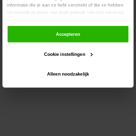
informatie die je aan ze hebt verstrekt of die ze hebben
information)
.
verzameld op basis van jouw gebruik van hun services.
Als je op "Accepteer" klikt, dan geef je Voordeeluitjes.nl
toestemming om cookies voor social media en
Accepteren
gepersonaliseerde advertenties te plaatsen.
Cookie instellingen
Lees hier meer over in ons
privacybeleid
en
cookiebeleid
.
Alleen noodzakelijk
Via "Cookie instellingen" kun je ook zelf instellen welke
cookies worden geplaatst. Je kunt je keuze altijd wijzigen
of intrekken op ons
cookiebeleid
.