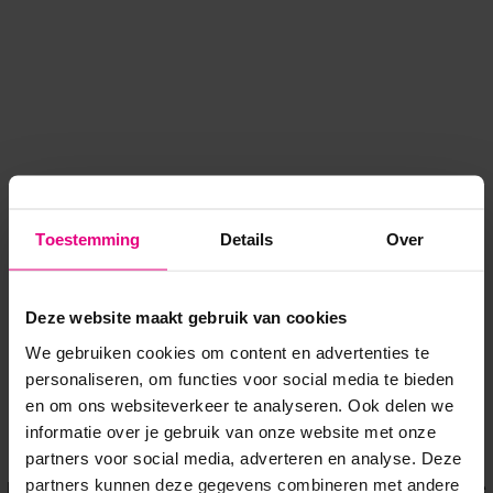
Toestemming
Details
Over
Deze website maakt gebruik van cookies
We gebruiken cookies om content en advertenties te
personaliseren, om functies voor social media te bieden
en om ons websiteverkeer te analyseren. Ook delen we
informatie over je gebruik van onze website met onze
Application error: a client-side exception has occurred
while
partners voor social media, adverteren en analyse. Deze
partners kunnen deze gegevens combineren met andere
loading
www.voordeeluitjes.nl
(see the browser console for more