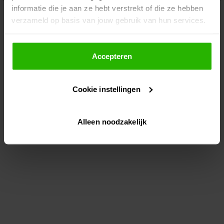
informatie die je aan ze hebt verstrekt of die ze hebben
information)
.
verzameld op basis van jouw gebruik van hun services.
Als je op "Accepteer" klikt, dan geef je Voordeeluitjes.nl
toestemming om cookies voor social media en
Accepteren
gepersonaliseerde advertenties te plaatsen.
Cookie instellingen
Lees hier meer over in ons
privacybeleid
en
cookiebeleid
.
Alleen noodzakelijk
Via "Cookie instellingen" kun je ook zelf instellen welke
cookies worden geplaatst. Je kunt je keuze altijd wijzigen
of intrekken op ons
cookiebeleid
.