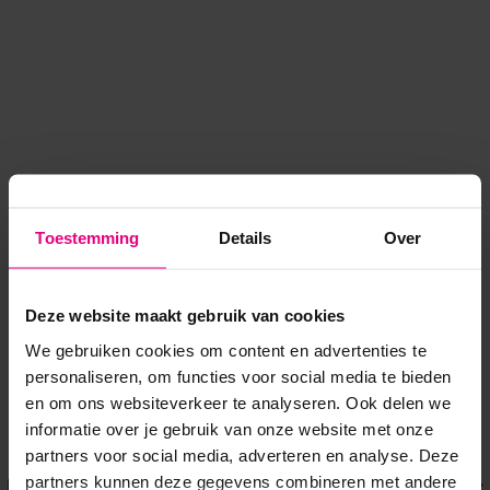
Toestemming
Details
Over
Deze website maakt gebruik van cookies
We gebruiken cookies om content en advertenties te
personaliseren, om functies voor social media te bieden
en om ons websiteverkeer te analyseren. Ook delen we
informatie over je gebruik van onze website met onze
Application error: a client-side exception has occurred
while
partners voor social media, adverteren en analyse. Deze
partners kunnen deze gegevens combineren met andere
loading
www.voordeeluitjes.nl
(see the browser console for more