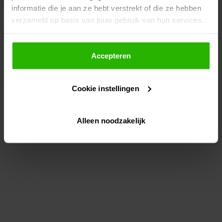
informatie die je aan ze hebt verstrekt of die ze hebben
information)
.
verzameld op basis van jouw gebruik van hun services.
Als je op "Accepteer" klikt, dan geef je Voordeeluitjes.nl
toestemming om cookies voor social media en
Accepteren
gepersonaliseerde advertenties te plaatsen.
Cookie instellingen
Lees hier meer over in ons
privacybeleid
en
cookiebeleid
.
Alleen noodzakelijk
Via "Cookie instellingen" kun je ook zelf instellen welke
cookies worden geplaatst. Je kunt je keuze altijd wijzigen
of intrekken op ons
cookiebeleid
.