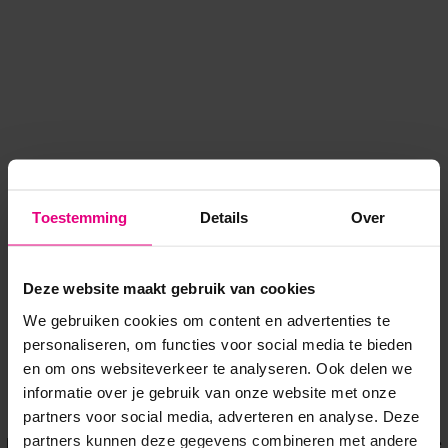
Toestemming
Details
Over
Deze website maakt gebruik van cookies
We gebruiken cookies om content en advertenties te
personaliseren, om functies voor social media te bieden
en om ons websiteverkeer te analyseren. Ook delen we
informatie over je gebruik van onze website met onze
Application error: a client-side exception has occurred
while
partners voor social media, adverteren en analyse. Deze
partners kunnen deze gegevens combineren met andere
loading
www.voordeeluitjes.nl
(see the browser console for more