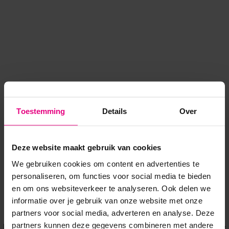
Toestemming
Details
Over
Deze website maakt gebruik van cookies
We gebruiken cookies om content en advertenties te
personaliseren, om functies voor social media te bieden
en om ons websiteverkeer te analyseren. Ook delen we
informatie over je gebruik van onze website met onze
Application error: a client-side exception has occurred
while
partners voor social media, adverteren en analyse. Deze
partners kunnen deze gegevens combineren met andere
loading
www.voordeeluitjes.nl
(see the browser console for more