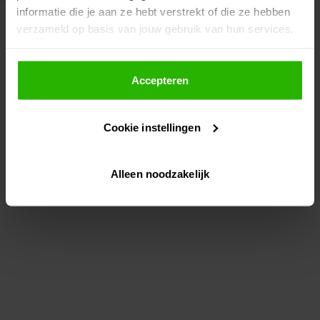
informatie die je aan ze hebt verstrekt of die ze hebben
information)
.
verzameld op basis van jouw gebruik van hun services.
Als je op "Accepteer" klikt, dan geef je Voordeeluitjes.nl
toestemming om cookies voor social media en
Accepteren
gepersonaliseerde advertenties te plaatsen.
Cookie instellingen
Lees hier meer over in ons
privacybeleid
en
cookiebeleid
.
Alleen noodzakelijk
Via "Cookie instellingen" kun je ook zelf instellen welke
cookies worden geplaatst. Je kunt je keuze altijd wijzigen
of intrekken op ons
cookiebeleid
.