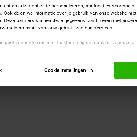
ent en advertenties te personaliseren, om functies voor social
. Ook delen we informatie over je gebruik van onze website met
eption has occurred
while loading
www.voordeeluitjes.nl
(see the br
e. Deze partners kunnen deze gegevens combineren met andere i
erzameld op basis van jouw gebruik van hun services.
 dan geef je Voordeeluitjes.nl toestemming om cookies voor socia
rivacybeleid
en
cookiebeleid
.
k
Cookie instellingen
je ook zelf instellen welke cookies worden geplaatst. Je kunt je k
id
.