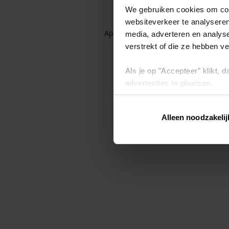
We gebruiken cookies om cont
websiteverkeer te analyseren
Application error: a client-side exc
media, adverteren en analys
verstrekt of die ze hebben v
Als je op "Accepteer" klikt,
advertenties te plaatsen.
Lees hier meer over in ons
p
Alleen noodzakelij
Via "Cookie instellingen" kun 
intrekken op ons
cookiebele