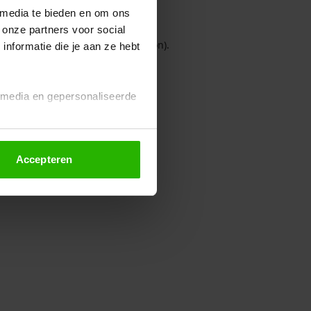
 media te bieden en om ons
 onze partners voor social
owser console for more information)
.
nformatie die je aan ze hebt
l media en gepersonaliseerde
Accepteren
euze altijd wijzigen of