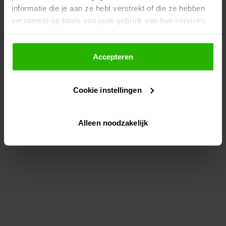
informatie die je aan ze hebt verstrekt of die ze hebben
information)
.
verzameld op basis van jouw gebruik van hun services.
Als je op "Accepteer" klikt, dan geef je Voordeeluitjes.nl
toestemming om cookies voor social media en
Accepteren
gepersonaliseerde advertenties te plaatsen.
Cookie instellingen
Lees hier meer over in ons
privacybeleid
en
cookiebeleid
.
Alleen noodzakelijk
Via "Cookie instellingen" kun je ook zelf instellen welke
cookies worden geplaatst. Je kunt je keuze altijd wijzigen
of intrekken op ons
cookiebeleid
.