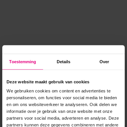
Toestemming
Details
Over
Deze website maakt gebruik van cookies
We gebruiken cookies om content en advertenties te
personaliseren, om functies voor social media te bieden
en om ons websiteverkeer te analyseren. Ook delen we
informatie over je gebruik van onze website met onze
Application error: a client-side exception has occurred
while
partners voor social media, adverteren en analyse. Deze
partners kunnen deze gegevens combineren met andere
loading
www.voordeeluitjes.nl
(see the browser console for more