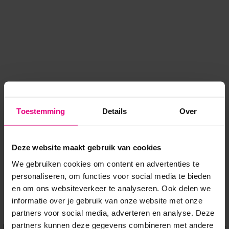
Toestemming
Details
Over
Deze website maakt gebruik van cookies
We gebruiken cookies om content en advertenties te
personaliseren, om functies voor social media te bieden
en om ons websiteverkeer te analyseren. Ook delen we
informatie over je gebruik van onze website met onze
Application error: a client-side exception has occurred
while
partners voor social media, adverteren en analyse. Deze
partners kunnen deze gegevens combineren met andere
loading
www.voordeeluitjes.nl
(see the browser console for more