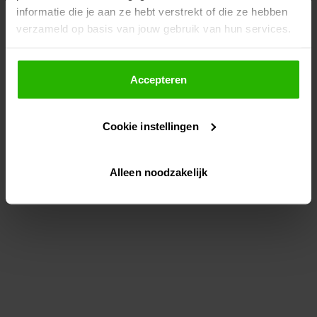
informatie die je aan ze hebt verstrekt of die ze hebben
information)
.
verzameld op basis van jouw gebruik van hun services.
Als je op "Accepteer" klikt, dan geef je Voordeeluitjes.nl
toestemming om cookies voor social media en
Accepteren
gepersonaliseerde advertenties te plaatsen.
Cookie instellingen
Lees hier meer over in ons
privacybeleid
en
cookiebeleid
.
Alleen noodzakelijk
Via "Cookie instellingen" kun je ook zelf instellen welke
cookies worden geplaatst. Je kunt je keuze altijd wijzigen
of intrekken op ons
cookiebeleid
.