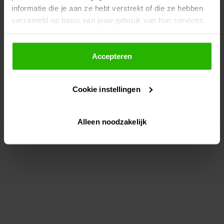
informatie die je aan ze hebt verstrekt of die ze hebben
information)
.
verzameld op basis van jouw gebruik van hun services.
Als je op "Accepteer" klikt, dan geef je Voordeeluitjes.nl
toestemming om cookies voor social media en
Accepteren
gepersonaliseerde advertenties te plaatsen.
Cookie instellingen
Lees hier meer over in ons
privacybeleid
en
cookiebeleid
.
Alleen noodzakelijk
Via "Cookie instellingen" kun je ook zelf instellen welke
cookies worden geplaatst. Je kunt je keuze altijd wijzigen
of intrekken op ons
cookiebeleid
.