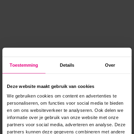
Toestemming
Details
Over
Deze website maakt gebruik van cookies
We gebruiken cookies om content en advertenties te
personaliseren, om functies voor social media te bieden
en om ons websiteverkeer te analyseren. Ook delen we
informatie over je gebruik van onze website met onze
Application error: a client-side exception has occurred
while
partners voor social media, adverteren en analyse. Deze
partners kunnen deze gegevens combineren met andere
loading
www.voordeeluitjes.nl
(see the browser console for more