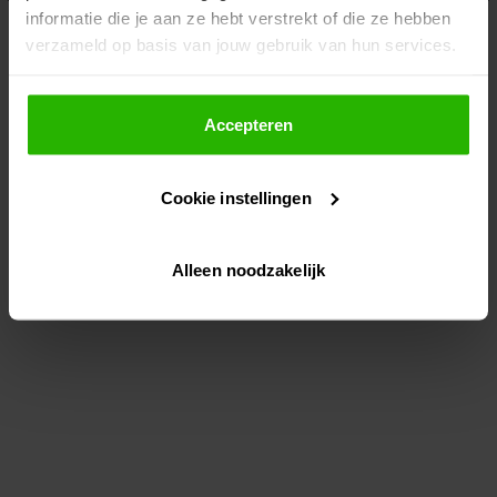
informatie die je aan ze hebt verstrekt of die ze hebben
information)
.
verzameld op basis van jouw gebruik van hun services.
Als je op "Accepteer" klikt, dan geef je Voordeeluitjes.nl
toestemming om cookies voor social media en
Accepteren
gepersonaliseerde advertenties te plaatsen.
Cookie instellingen
Lees hier meer over in ons
privacybeleid
en
cookiebeleid
.
Alleen noodzakelijk
Via "Cookie instellingen" kun je ook zelf instellen welke
cookies worden geplaatst. Je kunt je keuze altijd wijzigen
of intrekken op ons
cookiebeleid
.