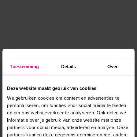
Toestemming
Details
Over
Deze website maakt gebruik van cookies
We gebruiken cookies om content en advertenties te
personaliseren, om functies voor social media te bieden
en om ons websiteverkeer te analyseren. Ook delen we
informatie over je gebruik van onze website met onze
Application error: a client-side exception has occurred
while
partners voor social media, adverteren en analyse. Deze
partners kunnen deze gegevens combineren met andere
loading
www.voordeeluitjes.nl
(see the browser console for more