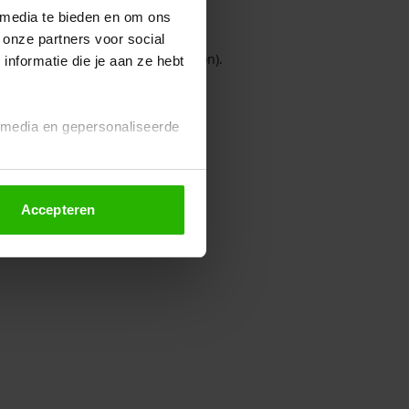
 media te bieden en om ons
 onze partners voor social
owser console for more information)
.
nformatie die je aan ze hebt
l media en gepersonaliseerde
Accepteren
euze altijd wijzigen of