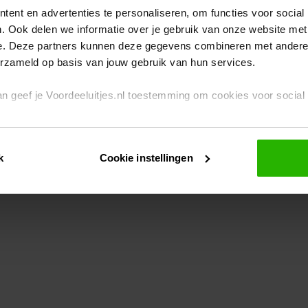
ent en advertenties te personaliseren, om functies voor social
. Ook delen we informatie over je gebruik van onze website met
eption has occurred
while loading
www.voordeeluitjes.nl
(see the br
e. Deze partners kunnen deze gegevens combineren met andere i
erzameld op basis van jouw gebruik van hun services.
 dan geef je Voordeeluitjes.nl toestemming om cookies voor socia
rivacybeleid
en
cookiebeleid
.
k
Cookie instellingen
je ook zelf instellen welke cookies worden geplaatst. Je kunt je k
id
.