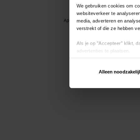
We gebruiken cookies om cont
websiteverkeer te analyseren
Application error: a client-side exc
media, adverteren en analys
verstrekt of die ze hebben v
Als je op "Accepteer" klikt,
advertenties te plaatsen.
Lees hier meer over in ons
p
Alleen noodzakelij
Via "Cookie instellingen" kun 
intrekken op ons
cookiebele