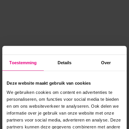
Toestemming
Details
Over
Deze website maakt gebruik van cookies
We gebruiken cookies om content en advertenties te
personaliseren, om functies voor social media te bieden
en om ons websiteverkeer te analyseren. Ook delen we
informatie over je gebruik van onze website met onze
Application error: a client-side exception has occurred
while
partners voor social media, adverteren en analyse. Deze
partners kunnen deze gegevens combineren met andere
loading
www.voordeeluitjes.nl
(see the browser console for more