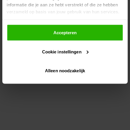
informatie die je aan ze hebt verstrekt of die ze hebben
information)
.
verzameld op basis van jouw gebruik van hun services.
Als je op "Accepteer" klikt, dan geef je Voordeeluitjes.nl
toestemming om cookies voor social media en
Accepteren
gepersonaliseerde advertenties te plaatsen.
Cookie instellingen
Lees hier meer over in ons
privacybeleid
en
cookiebeleid
.
Alleen noodzakelijk
Via "Cookie instellingen" kun je ook zelf instellen welke
cookies worden geplaatst. Je kunt je keuze altijd wijzigen
of intrekken op ons
cookiebeleid
.