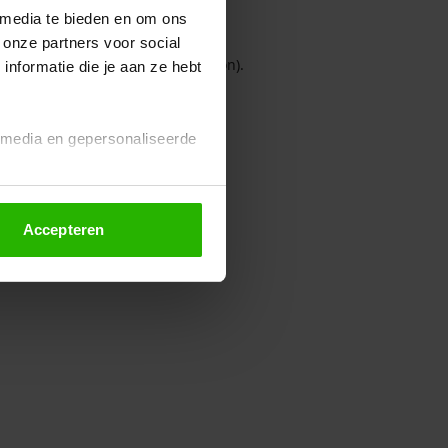
 media te bieden en om ons
 onze partners voor social
owser console for more information)
.
nformatie die je aan ze hebt
l media en gepersonaliseerde
Accepteren
euze altijd wijzigen of