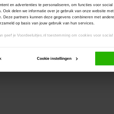
ent en advertenties te personaliseren, om functies voor social
. Ook delen we informatie over je gebruik van onze website met
eption has occurred
while loading
www.voordeeluitjes.nl
(see the br
e. Deze partners kunnen deze gegevens combineren met andere i
erzameld op basis van jouw gebruik van hun services.
 dan geef je Voordeeluitjes.nl toestemming om cookies voor socia
rivacybeleid
en
cookiebeleid
.
k
Cookie instellingen
je ook zelf instellen welke cookies worden geplaatst. Je kunt je k
id
.