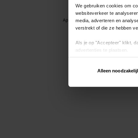
We gebruiken cookies om cont
websiteverkeer te analyseren
Application error: a client-side exc
media, adverteren en analys
verstrekt of die ze hebben v
Als je op "Accepteer" klikt,
advertenties te plaatsen.
Lees hier meer over in ons
p
Alleen noodzakelij
Via "Cookie instellingen" kun 
intrekken op ons
cookiebele