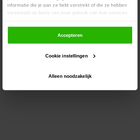
informatie die je aan ze hebt verstrekt of die ze hebben
information)
.
verzameld op basis van jouw gebruik van hun services.
Als je op "Accepteer" klikt, dan geef je Voordeeluitjes.nl
toestemming om cookies voor social media en
Accepteren
gepersonaliseerde advertenties te plaatsen.
Cookie instellingen
Lees hier meer over in ons
privacybeleid
en
cookiebeleid
.
Alleen noodzakelijk
Via "Cookie instellingen" kun je ook zelf instellen welke
cookies worden geplaatst. Je kunt je keuze altijd wijzigen
of intrekken op ons
cookiebeleid
.