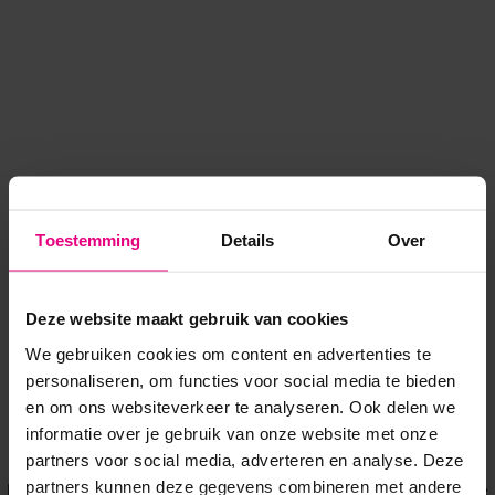
Toestemming
Details
Over
Deze website maakt gebruik van cookies
We gebruiken cookies om content en advertenties te
personaliseren, om functies voor social media te bieden
en om ons websiteverkeer te analyseren. Ook delen we
informatie over je gebruik van onze website met onze
Application error: a client-side exception has occurred
while
partners voor social media, adverteren en analyse. Deze
partners kunnen deze gegevens combineren met andere
loading
www.voordeeluitjes.nl
(see the browser console for more