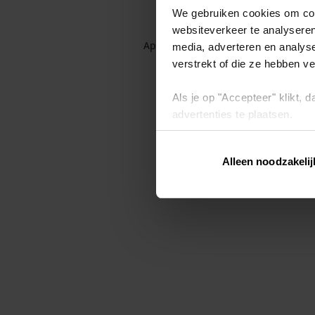
We gebruiken cookies om cont
websiteverkeer te analyseren
Application error: a client-side exc
media, adverteren en analys
verstrekt of die ze hebben v
Als je op "Accepteer" klikt,
advertenties te plaatsen.
Lees hier meer over in ons
p
Alleen noodzakelij
Via "Cookie instellingen" kun 
intrekken op ons
cookiebele