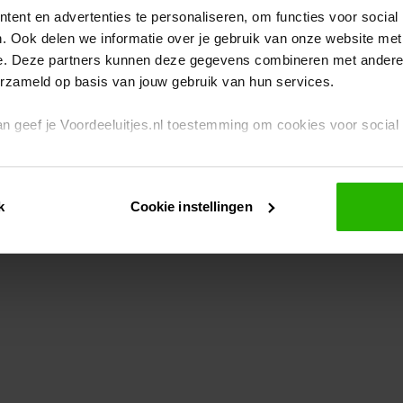
ent en advertenties te personaliseren, om functies voor social
. Ook delen we informatie over je gebruik van onze website met
eption has occurred
while loading
www.voordeeluitjes.nl
(see the br
e. Deze partners kunnen deze gegevens combineren met andere i
erzameld op basis van jouw gebruik van hun services.
 dan geef je Voordeeluitjes.nl toestemming om cookies voor socia
rivacybeleid
en
cookiebeleid
.
k
Cookie instellingen
je ook zelf instellen welke cookies worden geplaatst. Je kunt je k
id
.