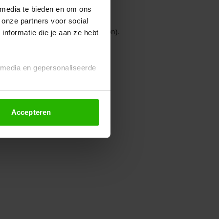
 media te bieden en om ons
 onze partners voor social
owser console for more information)
.
nformatie die je aan ze hebt
l media en gepersonaliseerde
Accepteren
euze altijd wijzigen of