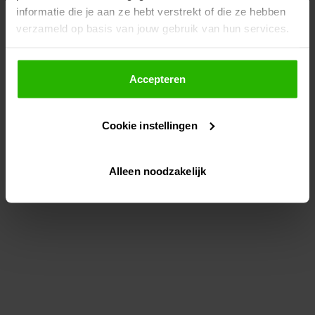
informatie die je aan ze hebt verstrekt of die ze hebben
information)
.
verzameld op basis van jouw gebruik van hun services.
Als je op "Accepteer" klikt, dan geef je Voordeeluitjes.nl
toestemming om cookies voor social media en
Accepteren
gepersonaliseerde advertenties te plaatsen.
Cookie instellingen
Lees hier meer over in ons
privacybeleid
en
cookiebeleid
.
Alleen noodzakelijk
Via "Cookie instellingen" kun je ook zelf instellen welke
cookies worden geplaatst. Je kunt je keuze altijd wijzigen
of intrekken op ons
cookiebeleid
.