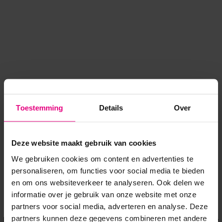
Toestemming
Details
Over
Deze website maakt gebruik van cookies
We gebruiken cookies om content en advertenties te
personaliseren, om functies voor social media te bieden
en om ons websiteverkeer te analyseren. Ook delen we
informatie over je gebruik van onze website met onze
Application error: a client-side exception has occurred
while
partners voor social media, adverteren en analyse. Deze
partners kunnen deze gegevens combineren met andere
loading
www.voordeeluitjes.nl
(see the browser console for more