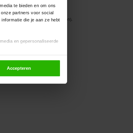
 media te bieden en om ons
 onze partners voor social
owser console for more information)
.
nformatie die je aan ze hebt
l media en gepersonaliseerde
Accepteren
euze altijd wijzigen of