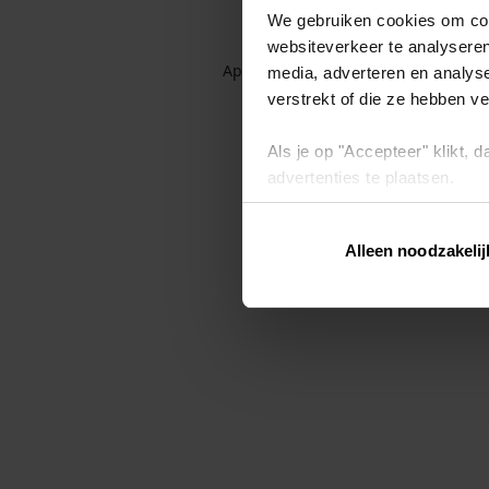
We gebruiken cookies om cont
websiteverkeer te analyseren
Application error: a client-side exc
media, adverteren en analys
verstrekt of die ze hebben v
Als je op "Accepteer" klikt,
advertenties te plaatsen.
Lees hier meer over in ons
p
Alleen noodzakelij
Via "Cookie instellingen" kun 
intrekken op ons
cookiebele