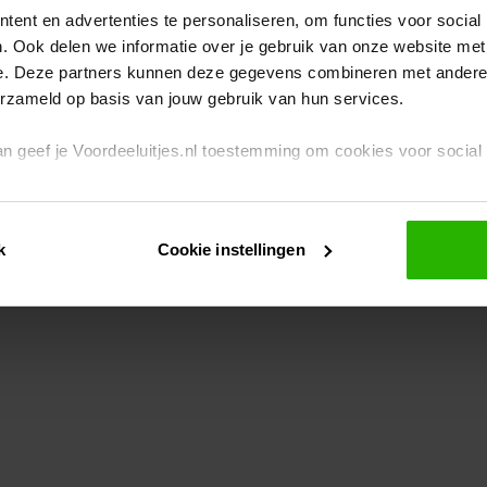
ent en advertenties te personaliseren, om functies voor social
. Ook delen we informatie over je gebruik van onze website met
eption has occurred
while loading
www.voordeeluitjes.nl
(see the br
e. Deze partners kunnen deze gegevens combineren met andere i
erzameld op basis van jouw gebruik van hun services.
 dan geef je Voordeeluitjes.nl toestemming om cookies voor socia
rivacybeleid
en
cookiebeleid
.
k
Cookie instellingen
je ook zelf instellen welke cookies worden geplaatst. Je kunt je k
id
.