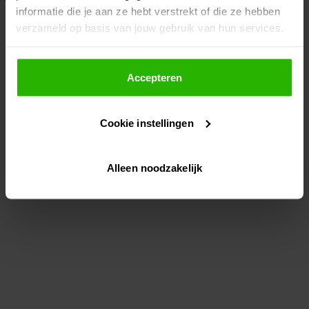
informatie die je aan ze hebt verstrekt of die ze hebben
information)
.
verzameld op basis van jouw gebruik van hun services.
Als je op "Accepteer" klikt, dan geef je Voordeeluitjes.nl
toestemming om cookies voor social media en
Accepteren
gepersonaliseerde advertenties te plaatsen.
Cookie instellingen
Lees hier meer over in ons
privacybeleid
en
cookiebeleid
.
Alleen noodzakelijk
Via "Cookie instellingen" kun je ook zelf instellen welke
cookies worden geplaatst. Je kunt je keuze altijd wijzigen
of intrekken op ons
cookiebeleid
.