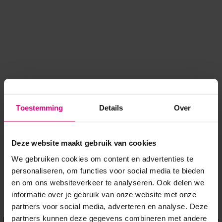
Toestemming
Details
Over
Deze website maakt gebruik van cookies
We gebruiken cookies om content en advertenties te
personaliseren, om functies voor social media te bieden
en om ons websiteverkeer te analyseren. Ook delen we
informatie over je gebruik van onze website met onze
Application error: a client-side exception has occurred
while
partners voor social media, adverteren en analyse. Deze
partners kunnen deze gegevens combineren met andere
loading
www.voordeeluitjes.nl
(see the browser console for more