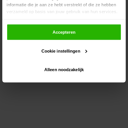
informatie die je aan ze hebt verstrekt of die ze hebben
information)
.
verzameld op basis van jouw gebruik van hun services.
Als je op "Accepteer" klikt, dan geef je Voordeeluitjes.nl
toestemming om cookies voor social media en
Accepteren
gepersonaliseerde advertenties te plaatsen.
Cookie instellingen
Lees hier meer over in ons
privacybeleid
en
cookiebeleid
.
Alleen noodzakelijk
Via "Cookie instellingen" kun je ook zelf instellen welke
cookies worden geplaatst. Je kunt je keuze altijd wijzigen
of intrekken op ons
cookiebeleid
.