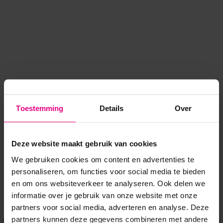
Toestemming
Details
Over
Deze website maakt gebruik van cookies
We gebruiken cookies om content en advertenties te
personaliseren, om functies voor social media te bieden
en om ons websiteverkeer te analyseren. Ook delen we
informatie over je gebruik van onze website met onze
Application error: a client-side exception has occurred
while
partners voor social media, adverteren en analyse. Deze
partners kunnen deze gegevens combineren met andere
loading
www.voordeeluitjes.nl
(see the browser console for more