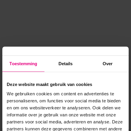
Toestemming
Details
Over
Deze website maakt gebruik van cookies
We gebruiken cookies om content en advertenties te
personaliseren, om functies voor social media te bieden
en om ons websiteverkeer te analyseren. Ook delen we
informatie over je gebruik van onze website met onze
Application error: a client-side exception has occurred
while
partners voor social media, adverteren en analyse. Deze
partners kunnen deze gegevens combineren met andere
loading
www.voordeeluitjes.nl
(see the browser console for more