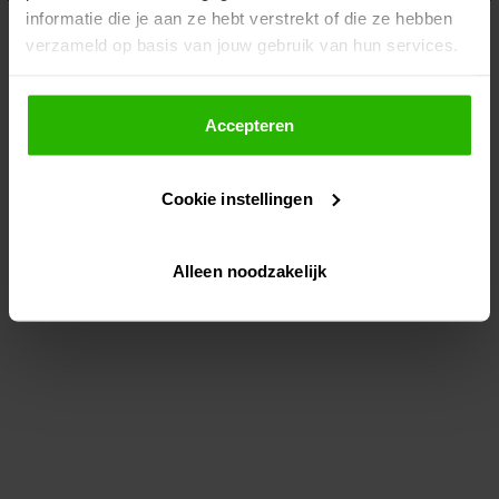
informatie die je aan ze hebt verstrekt of die ze hebben
information)
.
verzameld op basis van jouw gebruik van hun services.
Als je op "Accepteer" klikt, dan geef je Voordeeluitjes.nl
toestemming om cookies voor social media en
Accepteren
gepersonaliseerde advertenties te plaatsen.
Cookie instellingen
Lees hier meer over in ons
privacybeleid
en
cookiebeleid
.
Alleen noodzakelijk
Via "Cookie instellingen" kun je ook zelf instellen welke
cookies worden geplaatst. Je kunt je keuze altijd wijzigen
of intrekken op ons
cookiebeleid
.