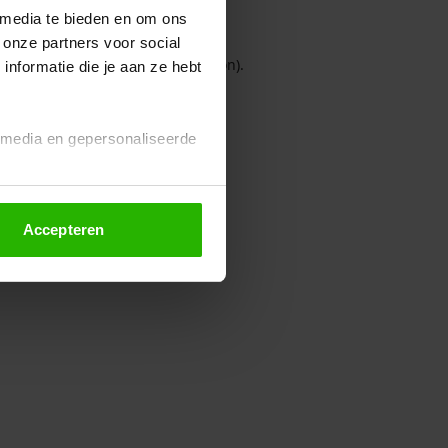
 media te bieden en om ons
 onze partners voor social
owser console for more information)
.
nformatie die je aan ze hebt
l media en gepersonaliseerde
Accepteren
euze altijd wijzigen of