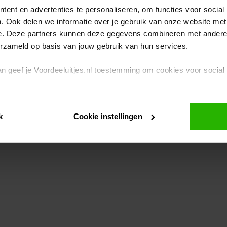
ent en advertenties te personaliseren, om functies voor social
. Ook delen we informatie over je gebruik van onze website met
eption has occurred
while loading
www.voordeeluitjes.nl
(see the br
e. Deze partners kunnen deze gegevens combineren met andere i
erzameld op basis van jouw gebruik van hun services.
 dan geef je Voordeeluitjes.nl toestemming om cookies voor socia
rivacybeleid
en
cookiebeleid
.
k
Cookie instellingen
je ook zelf instellen welke cookies worden geplaatst. Je kunt je k
id
.