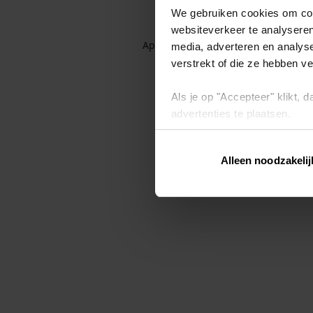
We gebruiken cookies om cont
websiteverkeer te analyseren
Application error: a client-side exc
media, adverteren en analys
verstrekt of die ze hebben v
Als je op "Accepteer" klikt,
advertenties te plaatsen.
Lees hier meer over in ons
p
Alleen noodzakelij
Via "Cookie instellingen" kun 
intrekken op ons
cookiebele