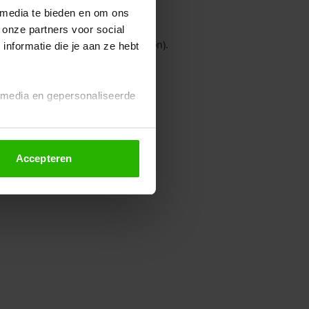
 media te bieden en om ons
 onze partners voor social
owser console for more information)
.
nformatie die je aan ze hebt
l media en gepersonaliseerde
Accepteren
euze altijd wijzigen of