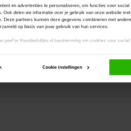
ent en advertenties te personaliseren, om functies voor social
. Ook delen we informatie over je gebruik van onze website met
eption has occurred
while loading
www.voordeeluitjes.nl
(see the br
e. Deze partners kunnen deze gegevens combineren met andere i
erzameld op basis van jouw gebruik van hun services.
 dan geef je Voordeeluitjes.nl toestemming om cookies voor socia
rivacybeleid
en
cookiebeleid
.
k
Cookie instellingen
je ook zelf instellen welke cookies worden geplaatst. Je kunt je k
id
.