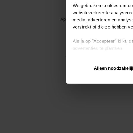
We gebruiken cookies om cont
websiteverkeer te analyseren
Application error: a client-side exc
media, adverteren en analys
verstrekt of die ze hebben v
Als je op "Accepteer" klikt,
advertenties te plaatsen.
Lees hier meer over in ons
p
Alleen noodzakelij
Via "Cookie instellingen" kun 
intrekken op ons
cookiebele