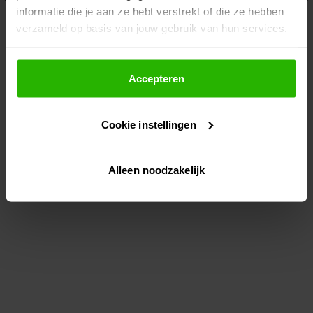
informatie die je aan ze hebt verstrekt of die ze hebben
information)
.
verzameld op basis van jouw gebruik van hun services.
Als je op "Accepteer" klikt, dan geef je Voordeeluitjes.nl
toestemming om cookies voor social media en
Accepteren
gepersonaliseerde advertenties te plaatsen.
Cookie instellingen
Lees hier meer over in ons
privacybeleid
en
cookiebeleid
.
Alleen noodzakelijk
Via "Cookie instellingen" kun je ook zelf instellen welke
cookies worden geplaatst. Je kunt je keuze altijd wijzigen
of intrekken op ons
cookiebeleid
.