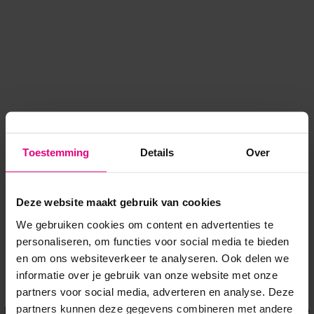
Toestemming
Details
Over
Deze website maakt gebruik van cookies
We gebruiken cookies om content en advertenties te
personaliseren, om functies voor social media te bieden
en om ons websiteverkeer te analyseren. Ook delen we
informatie over je gebruik van onze website met onze
Application error: a client-side exception has occurred
while
partners voor social media, adverteren en analyse. Deze
partners kunnen deze gegevens combineren met andere
loading
www.voordeeluitjes.nl
(see the browser console for more