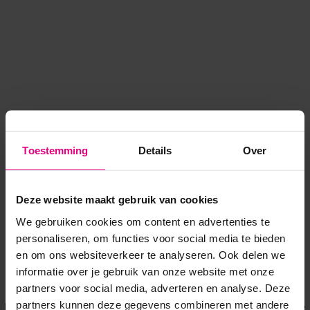
Toestemming
Details
Over
Deze website maakt gebruik van cookies
We gebruiken cookies om content en advertenties te
personaliseren, om functies voor social media te bieden
en om ons websiteverkeer te analyseren. Ook delen we
informatie over je gebruik van onze website met onze
Application error: a client-side exception has occurred
while
partners voor social media, adverteren en analyse. Deze
partners kunnen deze gegevens combineren met andere
loading
www.voordeeluitjes.nl
(see the browser console for more