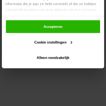
informatie die je aan ze hebt verstrekt of die ze hebben
information)
.
verzameld op basis van jouw gebruik van hun services.
Als je op "Accepteer" klikt, dan geef je Voordeeluitjes.nl
toestemming om cookies voor social media en
Accepteren
gepersonaliseerde advertenties te plaatsen.
Cookie instellingen
Lees hier meer over in ons
privacybeleid
en
cookiebeleid
.
Alleen noodzakelijk
Via "Cookie instellingen" kun je ook zelf instellen welke
cookies worden geplaatst. Je kunt je keuze altijd wijzigen
of intrekken op ons
cookiebeleid
.