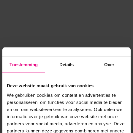
Toestemming
Details
Over
Deze website maakt gebruik van cookies
We gebruiken cookies om content en advertenties te
personaliseren, om functies voor social media te bieden
en om ons websiteverkeer te analyseren. Ook delen we
informatie over je gebruik van onze website met onze
Application error: a client-side exception has occurred
while
partners voor social media, adverteren en analyse. Deze
partners kunnen deze gegevens combineren met andere
loading
www.voordeeluitjes.nl
(see the browser console for more