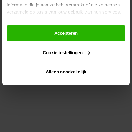
informatie die je aan ze hebt verstrekt of die ze hebben
information)
.
verzameld op basis van jouw gebruik van hun services.
Als je op "Accepteer" klikt, dan geef je Voordeeluitjes.nl
toestemming om cookies voor social media en
Accepteren
gepersonaliseerde advertenties te plaatsen.
Cookie instellingen
Lees hier meer over in ons
privacybeleid
en
cookiebeleid
.
Alleen noodzakelijk
Via "Cookie instellingen" kun je ook zelf instellen welke
cookies worden geplaatst. Je kunt je keuze altijd wijzigen
of intrekken op ons
cookiebeleid
.