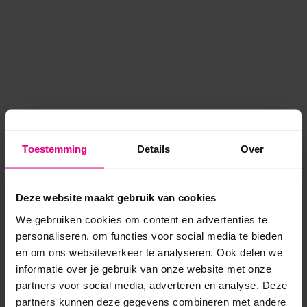
Toestemming
Details
Over
Deze website maakt gebruik van cookies
We gebruiken cookies om content en advertenties te
personaliseren, om functies voor social media te bieden
en om ons websiteverkeer te analyseren. Ook delen we
informatie over je gebruik van onze website met onze
Application error: a client-side exception has occurred
while
partners voor social media, adverteren en analyse. Deze
partners kunnen deze gegevens combineren met andere
loading
www.voordeeluitjes.nl
(see the browser console for more