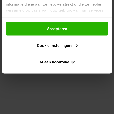
informatie die je aan ze hebt verstrekt of die ze hebben
information)
.
verzameld op basis van jouw gebruik van hun services.
Als je op "Accepteer" klikt, dan geef je Voordeeluitjes.nl
toestemming om cookies voor social media en
Accepteren
gepersonaliseerde advertenties te plaatsen.
Cookie instellingen
Lees hier meer over in ons
privacybeleid
en
cookiebeleid
.
Alleen noodzakelijk
Via "Cookie instellingen" kun je ook zelf instellen welke
cookies worden geplaatst. Je kunt je keuze altijd wijzigen
of intrekken op ons
cookiebeleid
.