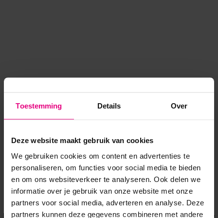
Toestemming
Details
Over
Deze website maakt gebruik van cookies
We gebruiken cookies om content en advertenties te
personaliseren, om functies voor social media te bieden
en om ons websiteverkeer te analyseren. Ook delen we
informatie over je gebruik van onze website met onze
Application error: a client-side exception has occurred
while
partners voor social media, adverteren en analyse. Deze
partners kunnen deze gegevens combineren met andere
loading
www.voordeeluitjes.nl
(see the browser console for more