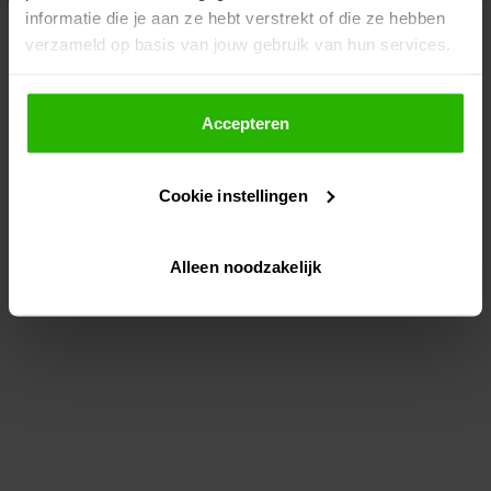
informatie die je aan ze hebt verstrekt of die ze hebben
information)
.
verzameld op basis van jouw gebruik van hun services.
Als je op "Accepteer" klikt, dan geef je Voordeeluitjes.nl
toestemming om cookies voor social media en
Accepteren
gepersonaliseerde advertenties te plaatsen.
Cookie instellingen
Lees hier meer over in ons
privacybeleid
en
cookiebeleid
.
Alleen noodzakelijk
Via "Cookie instellingen" kun je ook zelf instellen welke
cookies worden geplaatst. Je kunt je keuze altijd wijzigen
of intrekken op ons
cookiebeleid
.