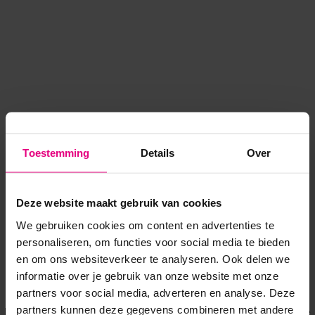
Toestemming
Details
Over
Deze website maakt gebruik van cookies
We gebruiken cookies om content en advertenties te
personaliseren, om functies voor social media te bieden
en om ons websiteverkeer te analyseren. Ook delen we
informatie over je gebruik van onze website met onze
Application error: a client-side exception has occurred
while
partners voor social media, adverteren en analyse. Deze
partners kunnen deze gegevens combineren met andere
loading
www.voordeeluitjes.nl
(see the browser console for more