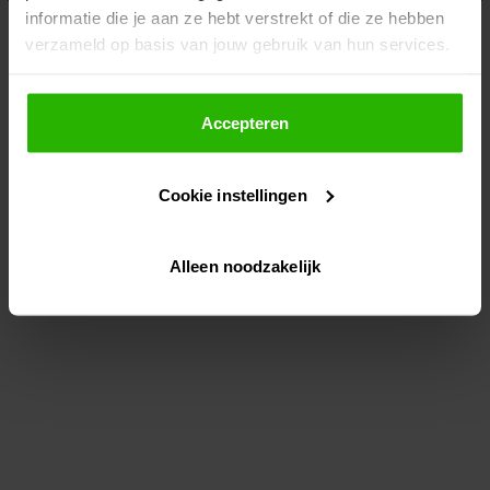
informatie die je aan ze hebt verstrekt of die ze hebben
information)
.
verzameld op basis van jouw gebruik van hun services.
Als je op "Accepteer" klikt, dan geef je Voordeeluitjes.nl
toestemming om cookies voor social media en
Accepteren
gepersonaliseerde advertenties te plaatsen.
Cookie instellingen
Lees hier meer over in ons
privacybeleid
en
cookiebeleid
.
Alleen noodzakelijk
Via "Cookie instellingen" kun je ook zelf instellen welke
cookies worden geplaatst. Je kunt je keuze altijd wijzigen
of intrekken op ons
cookiebeleid
.