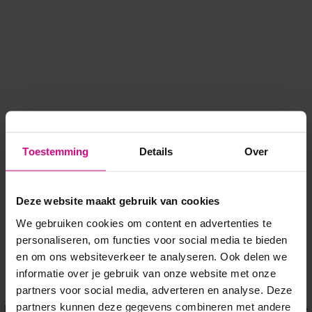
Toestemming
Details
Over
Deze website maakt gebruik van cookies
We gebruiken cookies om content en advertenties te
personaliseren, om functies voor social media te bieden
en om ons websiteverkeer te analyseren. Ook delen we
informatie over je gebruik van onze website met onze
Application error: a client-side exception has occurred
while
partners voor social media, adverteren en analyse. Deze
partners kunnen deze gegevens combineren met andere
loading
www.voordeeluitjes.nl
(see the browser console for more