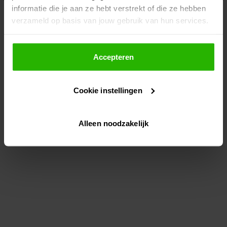
informatie die je aan ze hebt verstrekt of die ze hebben
information)
.
verzameld op basis van jouw gebruik van hun services.
Als je op "Accepteer" klikt, dan geef je Voordeeluitjes.nl
toestemming om cookies voor social media en
Accepteren
gepersonaliseerde advertenties te plaatsen.
Cookie instellingen
Lees hier meer over in ons
privacybeleid
en
cookiebeleid
.
Alleen noodzakelijk
Via "Cookie instellingen" kun je ook zelf instellen welke
cookies worden geplaatst. Je kunt je keuze altijd wijzigen
of intrekken op ons
cookiebeleid
.