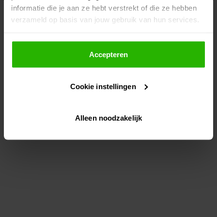
informatie die je aan ze hebt verstrekt of die ze hebben
information)
.
verzameld op basis van jouw gebruik van hun services.
Als je op "Accepteer" klikt, dan geef je Voordeeluitjes.nl
toestemming om cookies voor social media en
Accepteren
gepersonaliseerde advertenties te plaatsen.
Cookie instellingen
Lees hier meer over in ons
privacybeleid
en
cookiebeleid
.
Alleen noodzakelijk
Via "Cookie instellingen" kun je ook zelf instellen welke
cookies worden geplaatst. Je kunt je keuze altijd wijzigen
of intrekken op ons
cookiebeleid
.