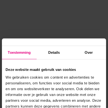
Toestemming
Details
Over
Deze website maakt gebruik van cookies
We gebruiken cookies om content en advertenties te
personaliseren, om functies voor social media te bieden
en om ons websiteverkeer te analyseren. Ook delen we
informatie over je gebruik van onze website met onze
Application error: a client-side exception has occurred
while
partners voor social media, adverteren en analyse. Deze
partners kunnen deze gegevens combineren met andere
loading
www.voordeeluitjes.nl
(see the browser console for more