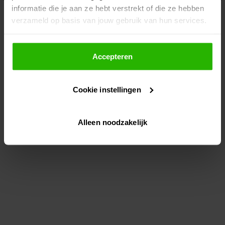
informatie die je aan ze hebt verstrekt of die ze hebben
information)
.
verzameld op basis van jouw gebruik van hun services.
Als je op "Accepteer" klikt, dan geef je Voordeeluitjes.nl
toestemming om cookies voor social media en
Accepteren
gepersonaliseerde advertenties te plaatsen.
Cookie instellingen
Lees hier meer over in ons
privacybeleid
en
cookiebeleid
.
Alleen noodzakelijk
Via "Cookie instellingen" kun je ook zelf instellen welke
cookies worden geplaatst. Je kunt je keuze altijd wijzigen
of intrekken op ons
cookiebeleid
.