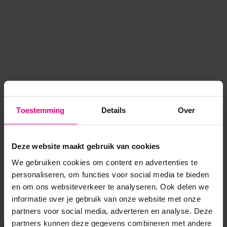
Toestemming
Details
Over
Deze website maakt gebruik van cookies
We gebruiken cookies om content en advertenties te
personaliseren, om functies voor social media te bieden
en om ons websiteverkeer te analyseren. Ook delen we
informatie over je gebruik van onze website met onze
Application error: a client-side exception has occurred
while
partners voor social media, adverteren en analyse. Deze
partners kunnen deze gegevens combineren met andere
loading
www.voordeeluitjes.nl
(see the browser console for more