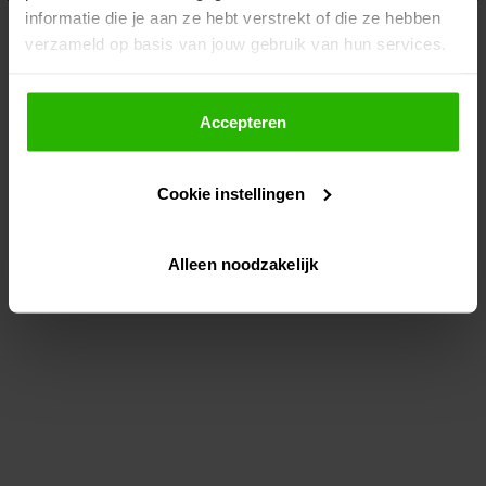
informatie die je aan ze hebt verstrekt of die ze hebben
information)
.
verzameld op basis van jouw gebruik van hun services.
Als je op "Accepteer" klikt, dan geef je Voordeeluitjes.nl
toestemming om cookies voor social media en
Accepteren
gepersonaliseerde advertenties te plaatsen.
Cookie instellingen
Lees hier meer over in ons
privacybeleid
en
cookiebeleid
.
Alleen noodzakelijk
Via "Cookie instellingen" kun je ook zelf instellen welke
cookies worden geplaatst. Je kunt je keuze altijd wijzigen
of intrekken op ons
cookiebeleid
.