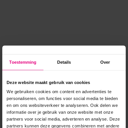
Toestemming
Details
Over
Deze website maakt gebruik van cookies
We gebruiken cookies om content en advertenties te
personaliseren, om functies voor social media te bieden
en om ons websiteverkeer te analyseren. Ook delen we
informatie over je gebruik van onze website met onze
Application error: a client-side exception has occurred
while
partners voor social media, adverteren en analyse. Deze
partners kunnen deze gegevens combineren met andere
loading
www.voordeeluitjes.nl
(see the browser console for more