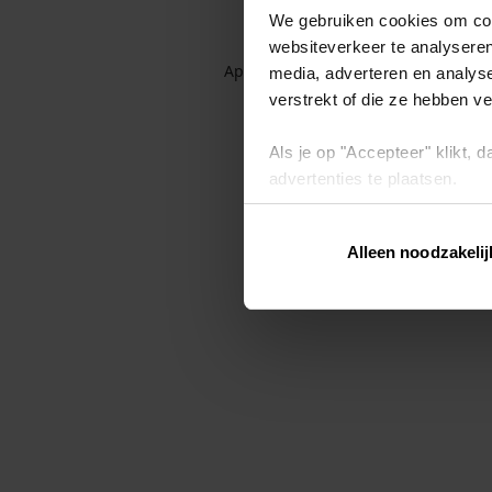
We gebruiken cookies om cont
websiteverkeer te analyseren
Application error: a client-side exc
media, adverteren en analys
verstrekt of die ze hebben v
Als je op "Accepteer" klikt,
advertenties te plaatsen.
Lees hier meer over in ons
p
Alleen noodzakelij
Via "Cookie instellingen" kun 
intrekken op ons
cookiebele