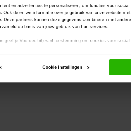
ent en advertenties te personaliseren, om functies voor social
. Ook delen we informatie over je gebruik van onze website met
eption has occurred
while loading
www.voordeeluitjes.nl
(see the br
e. Deze partners kunnen deze gegevens combineren met andere i
erzameld op basis van jouw gebruik van hun services.
 dan geef je Voordeeluitjes.nl toestemming om cookies voor socia
rivacybeleid
en
cookiebeleid
.
k
Cookie instellingen
je ook zelf instellen welke cookies worden geplaatst. Je kunt je k
id
.