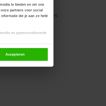
 media te bieden en om ons
 onze partners voor social
owser console for more information)
.
nformatie die je aan ze hebt
l media en gepersonaliseerde
Accepteren
euze altijd wijzigen of