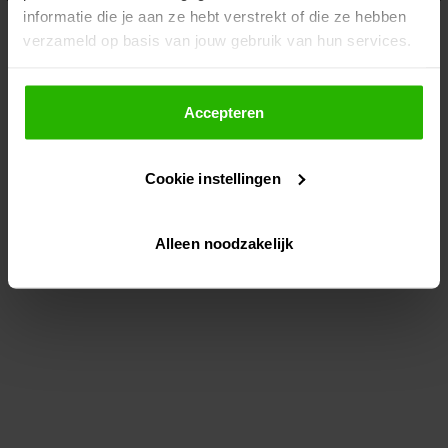
informatie die je aan ze hebt verstrekt of die ze hebben
information)
.
verzameld op basis van jouw gebruik van hun services.
Als je op "Accepteer" klikt, dan geef je Voordeeluitjes.nl
toestemming om cookies voor social media en
Accepteren
gepersonaliseerde advertenties te plaatsen.
Cookie instellingen
Lees hier meer over in ons
privacybeleid
en
cookiebeleid
.
Alleen noodzakelijk
Via "Cookie instellingen" kun je ook zelf instellen welke
cookies worden geplaatst. Je kunt je keuze altijd wijzigen
of intrekken op ons
cookiebeleid
.