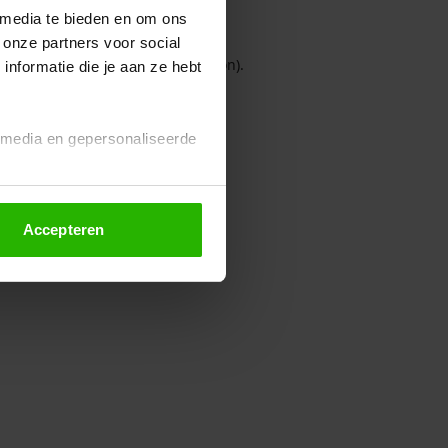
 media te bieden en om ons
 onze partners voor social
owser console for more information)
.
nformatie die je aan ze hebt
l media en gepersonaliseerde
Accepteren
euze altijd wijzigen of