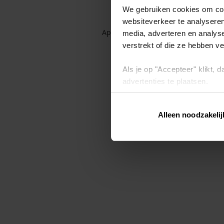
We gebruiken cookies om cont
websiteverkeer te analyseren
Application error: a client-side exc
media, adverteren en analys
verstrekt of die ze hebben v
Als je op "Accepteer" klikt,
advertenties te plaatsen.
Lees hier meer over in ons
p
Alleen noodzakelij
Via "Cookie instellingen" kun 
intrekken op ons
cookiebele