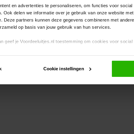
ent en advertenties te personaliseren, om functies voor social
. Ook delen we informatie over je gebruik van onze website met
eption has occurred
while loading
www.voordeeluitjes.nl
(see the br
e. Deze partners kunnen deze gegevens combineren met andere i
erzameld op basis van jouw gebruik van hun services.
 dan geef je Voordeeluitjes.nl toestemming om cookies voor socia
rivacybeleid
en
cookiebeleid
.
k
Cookie instellingen
je ook zelf instellen welke cookies worden geplaatst. Je kunt je k
id
.