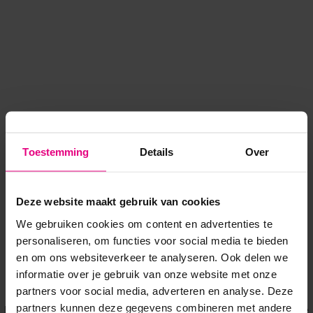
Toestemming
Details
Over
Deze website maakt gebruik van cookies
We gebruiken cookies om content en advertenties te
personaliseren, om functies voor social media te bieden
en om ons websiteverkeer te analyseren. Ook delen we
informatie over je gebruik van onze website met onze
Application error: a client-side exception has occurred
while
partners voor social media, adverteren en analyse. Deze
partners kunnen deze gegevens combineren met andere
loading
www.voordeeluitjes.nl
(see the browser console for more