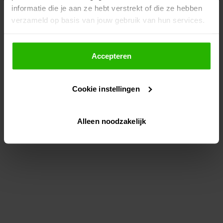
informatie die je aan ze hebt verstrekt of die ze hebben
information)
.
verzameld op basis van jouw gebruik van hun services.
Als je op "Accepteer" klikt, dan geef je Voordeeluitjes.nl
toestemming om cookies voor social media en
Accepteren
gepersonaliseerde advertenties te plaatsen.
Cookie instellingen
Lees hier meer over in ons
privacybeleid
en
cookiebeleid
.
Alleen noodzakelijk
Via "Cookie instellingen" kun je ook zelf instellen welke
cookies worden geplaatst. Je kunt je keuze altijd wijzigen
of intrekken op ons
cookiebeleid
.