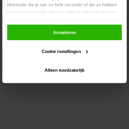
informatie die je aan ze hebt verstrekt of die ze hebben
information)
.
verzameld op basis van jouw gebruik van hun services.
Als je op "Accepteer" klikt, dan geef je Voordeeluitjes.nl
toestemming om cookies voor social media en
Accepteren
gepersonaliseerde advertenties te plaatsen.
Cookie instellingen
Lees hier meer over in ons
privacybeleid
en
cookiebeleid
.
Alleen noodzakelijk
Via "Cookie instellingen" kun je ook zelf instellen welke
cookies worden geplaatst. Je kunt je keuze altijd wijzigen
of intrekken op ons
cookiebeleid
.