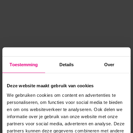
Toestemming
Details
Over
Deze website maakt gebruik van cookies
We gebruiken cookies om content en advertenties te
personaliseren, om functies voor social media te bieden
en om ons websiteverkeer te analyseren. Ook delen we
informatie over je gebruik van onze website met onze
Application error: a client-side exception has occurred
while
partners voor social media, adverteren en analyse. Deze
partners kunnen deze gegevens combineren met andere
loading
www.voordeeluitjes.nl
(see the browser console for more